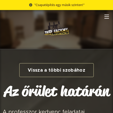
"Csapatépítés egy másik szinten!"
Vissza a többi szobához
Az őrület határán
A professzor kedvenc feladatai.