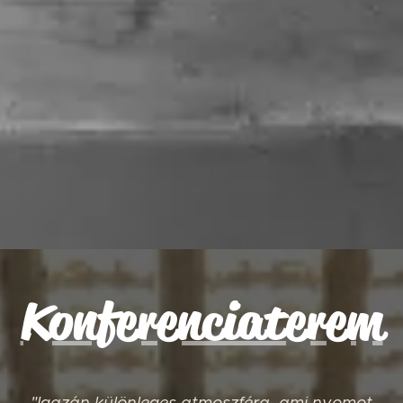
Konferenciaterem
"Igazán különleges atmoszféra, ami nyomot