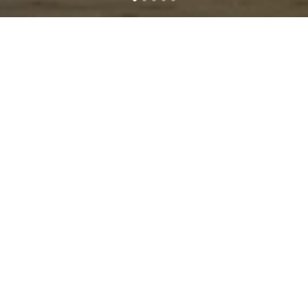
30 főnél nagyobb befogadóképességű
rendezvényhelyszínt keres?
Ez esetben emeleti, 230 nm-es nagytermünk
tudja igényeit kiszolgálni, melyben ültetett
fogadásra is lehetőség nyílik.
Meggyőztetek! Hogyan tudom
a rendezvényhelyszínt igénybe
venni?
Vegye fel velünk a kapcsolatot és kérjen
személyre szabott ajánlatot a
sales@trapfactory.hu
e-mail címen, vagy a
lent található űrlap segítségével!