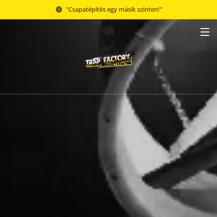
"Csapatépítés egy másik szinten!"